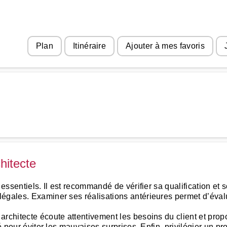
Plan
Itinéraire
Ajouter à mes favoris
hitecte
 essentiels. Il est recommandé de vérifier sa qualification et s
gales. Examiner ses réalisations antérieures permet d’évaluer
architecte écoute attentivement les besoins du client et pro
é pour éviter les mauvaises surprises. Enfin, privilégier un prof