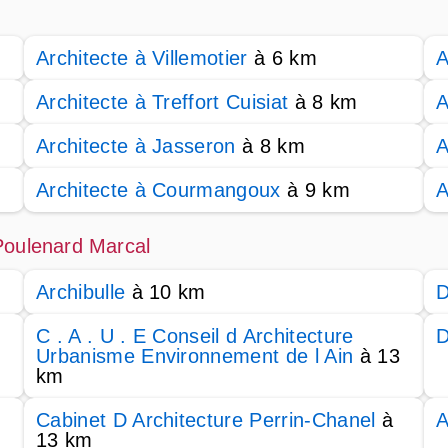
Architecte à Villemotier
à 6 km
A
Architecte à Treffort Cuisiat
à 8 km
A
Architecte à Jasseron
à 8 km
A
Architecte à Courmangoux
à 9 km
A
Poulenard Marcal
Archibulle
à 10 km
D
C . A . U . E Conseil d Architecture
D
Urbanisme Environnement de l Ain
à 13
km
Cabinet D Architecture Perrin-Chanel
à
A
13 km