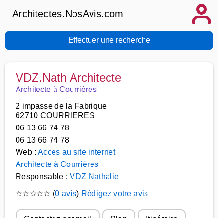
Architectes.NosAvis.com
Effectuer une recherche
VDZ.Nath Architecte
Architecte à Courrières
2 impasse de la Fabrique
62710 COURRIERES
06 13 66 74 78
06 13 66 74 78
Web :
Acces au site internet
Architecte à Courrières
Responsable :
VDZ Nathalie
☆
☆
☆
☆
☆
(
0 avis
)
Rédigez votre avis