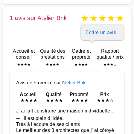
★
★
★
★
★
1 avis sur Atelier Bnk
Ecrire un avis
Accueil et
Qualité des
Cadre et
Rapport
conseil
prestations
propreté
qualité / prix
★
★
★
★
★
★
★
★
★
★
★
★
★
★
★
☆
Avis de Florence sur
Atelier Bnk
A
ccueil
Q
ualité
P
ropreté
P
rix
★
★
★
★
★
★
★
★
★
★
★
★
★
★
★
☆
J' ai fait construire une maison individuelle .
➕ Il est plein d' idée.
Très à l'écoute de ses clients
Le meilleur des 3 architectes que j' ai côtoyé