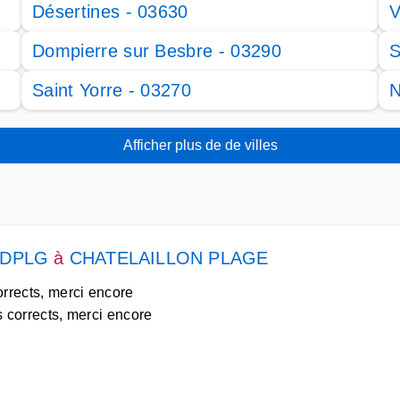
Désertines - 03630
V
Dompierre sur Besbre - 03290
S
Saint Yorre - 03270
N
Afficher plus de de villes
te DPLG
à
CHATELAILLON PLAGE
corrects, merci encore
s corrects, merci encore