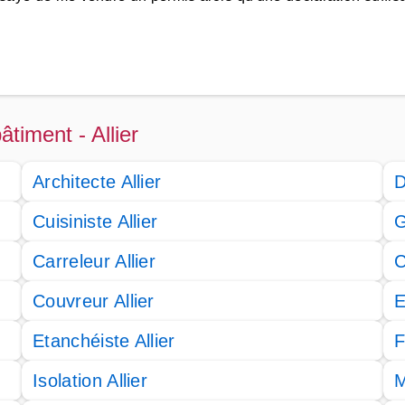
âtiment - Allier
Architecte Allier
D
Cuisiniste Allier
G
Carreleur Allier
C
Couvreur Allier
E
Etanchéiste Allier
F
Isolation Allier
M