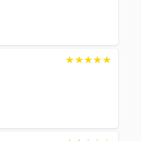
★
★
★
★
★