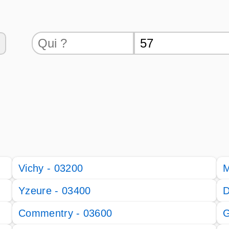
Vichy - 03200
M
Yzeure - 03400
D
Commentry - 03600
G