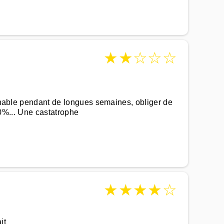
★
★
☆
☆
☆
ignable pendant de longues semaines, obliger de
 50%... Une castatrophe
★
★
★
★
☆
it