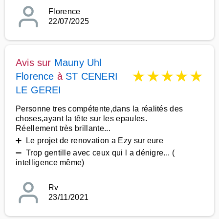
Florence
22/07/2025
Avis sur
Mauny Uhl
★
★
★
★
★
Florence
à
ST CENERI
LE GEREI
Personne tres compétente,dans la réalités des
choses,ayant la tête sur les epaules.
Réellement très brillante...
➕ Le projet de renovation a Ezy sur eure
➖ Trop gentille avec ceux qui l a dénigre... (
intelligence même)
Rv
23/11/2021