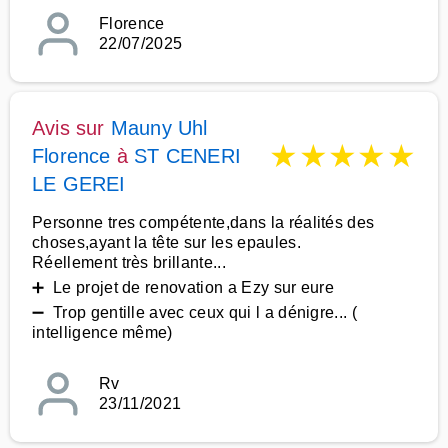
Florence
22/07/2025
Avis sur
Mauny Uhl
★
★
★
★
★
Florence
à
ST CENERI
LE GEREI
Personne tres compétente,dans la réalités des
choses,ayant la tête sur les epaules.
Réellement très brillante...
➕ Le projet de renovation a Ezy sur eure
➖ Trop gentille avec ceux qui l a dénigre... (
intelligence même)
Rv
23/11/2021