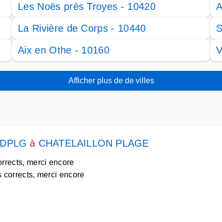
Les Noës près Troyes - 10420
A
La Rivière de Corps - 10440
S
Aix en Othe - 10160
V
Afficher plus de de villes
te DPLG
à
CHATELAILLON PLAGE
corrects, merci encore
s corrects, merci encore