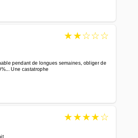
★
★
☆
☆
☆
ignable pendant de longues semaines, obliger de
 50%... Une castatrophe
★
★
★
★
☆
it