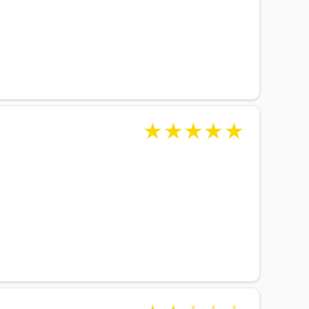
★
★
★
★
★