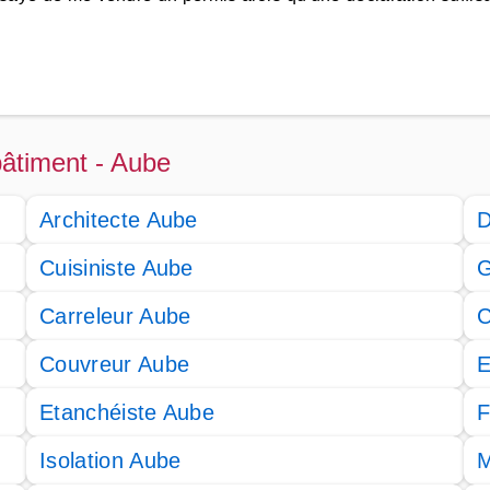
bâtiment - Aube
Architecte Aube
D
Cuisiniste Aube
G
Carreleur Aube
C
Couvreur Aube
E
Etanchéiste Aube
F
Isolation Aube
M