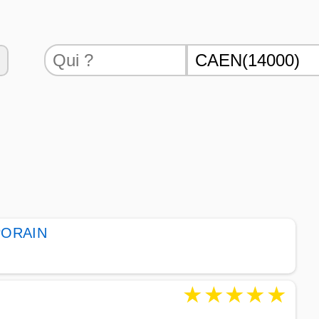
PORAIN
★
★
★
★
★