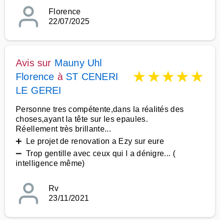
Florence
22/07/2025
Avis sur
Mauny Uhl
★
★
★
★
★
Florence
à
ST CENERI
LE GEREI
Personne tres compétente,dans la réalités des
choses,ayant la tête sur les epaules.
Réellement très brillante...
➕ Le projet de renovation a Ezy sur eure
➖ Trop gentille avec ceux qui l a dénigre... (
intelligence même)
Rv
23/11/2021