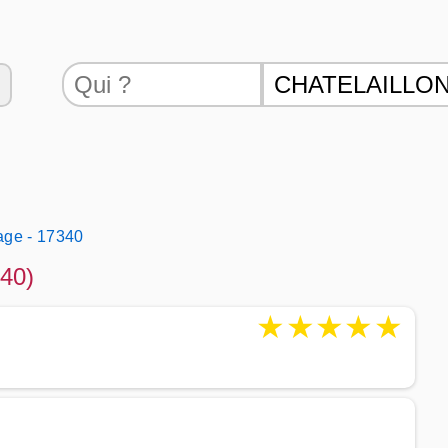
age - 17340
340)
★
★
★
★
★