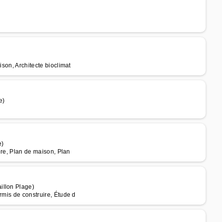
ison, Architecte bioclimat
e)
e)
uire, Plan de maison, Plan
illon Plage)
rmis de construire, Étude d