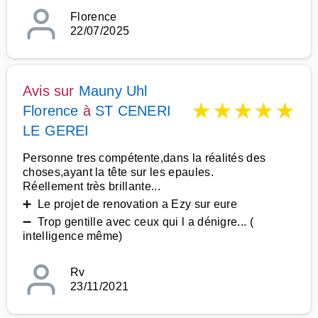
Florence
22/07/2025
Avis sur
Mauny Uhl
★
★
★
★
★
Florence
à
ST CENERI
LE GEREI
Personne tres compétente,dans la réalités des
choses,ayant la tête sur les epaules.
Réellement très brillante...
➕ Le projet de renovation a Ezy sur eure
➖ Trop gentille avec ceux qui l a dénigre... (
intelligence même)
Rv
23/11/2021