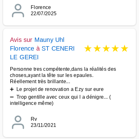
Florence
22/07/2025
Avis sur
Mauny Uhl
★
★
★
★
★
Florence
à
ST CENERI
LE GEREI
Personne tres compétente,dans la réalités des
choses,ayant la tête sur les epaules.
Réellement très brillante...
➕ Le projet de renovation a Ezy sur eure
➖ Trop gentille avec ceux qui l a dénigre... (
intelligence même)
Rv
23/11/2021