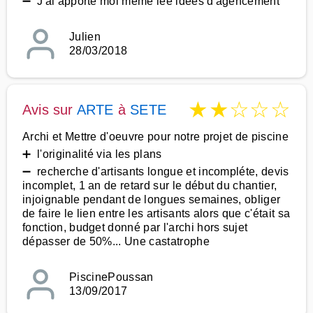
➖ J'ai apporté moi même lee idées d'agencement
Julien
28/03/2018
★
★
☆
☆
☆
Avis sur
ARTE
à
SETE
Archi et Mettre d'oeuvre pour notre projet de piscine
➕ l'originalité via les plans
➖ recherche d'artisants longue et incompléte, devis
incomplet, 1 an de retard sur le début du chantier,
injoignable pendant de longues semaines, obliger
de faire le lien entre les artisants alors que c'était sa
fonction, budget donné par l'archi hors sujet
dépasser de 50%... Une castatrophe
PiscinePoussan
13/09/2017