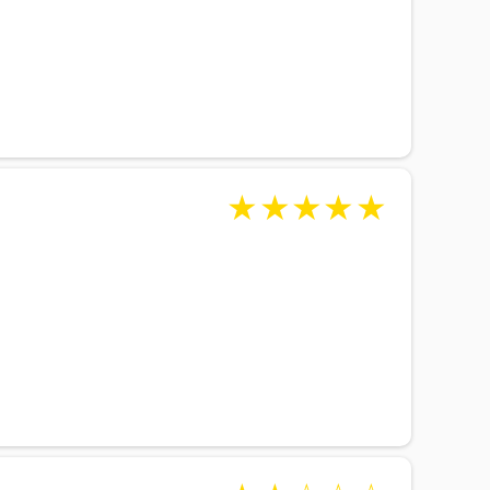
★
★
★
★
★