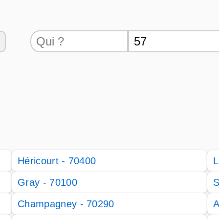
Héricourt - 70400
L
Gray - 70100
S
Champagney - 70290
A