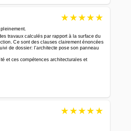
★
★
★
★
★
t pleinement.
es travaux calculés par rapport à la surface du
fonction. Ce sont des clauses clairement énoncées
suivi de dossier: l’architecte pose son panneau
té et ces compétences architecturales et
★
★
★
★
★