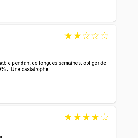
★
★
☆
☆
☆
ignable pendant de longues semaines, obliger de
 50%... Une castatrophe
★
★
★
★
☆
it