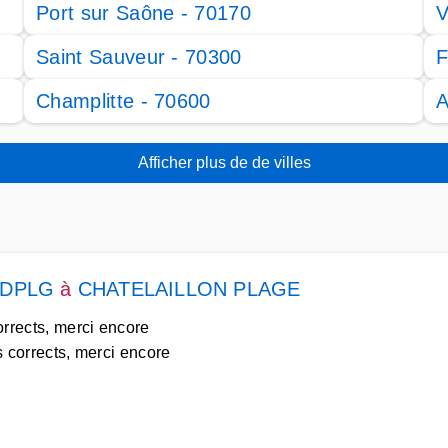
Port sur Saône - 70170
V
Saint Sauveur - 70300
F
Champlitte - 70600
A
Afficher plus de de villes
te DPLG
à
CHATELAILLON PLAGE
corrects, merci encore
s corrects, merci encore