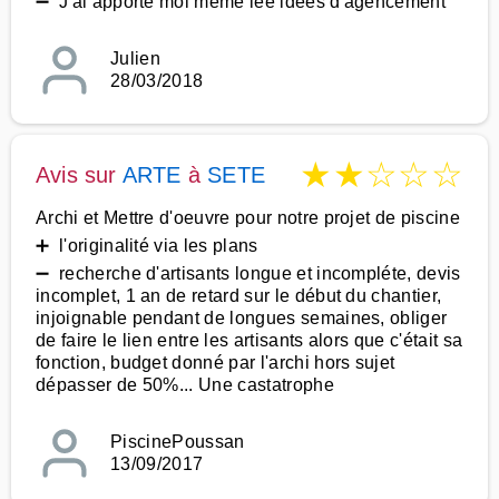
➖ J'ai apporté moi même lee idées d'agencement
Julien
28/03/2018
★
★
☆
☆
☆
Avis sur
ARTE
à
SETE
Archi et Mettre d'oeuvre pour notre projet de piscine
➕ l'originalité via les plans
➖ recherche d'artisants longue et incompléte, devis
incomplet, 1 an de retard sur le début du chantier,
injoignable pendant de longues semaines, obliger
de faire le lien entre les artisants alors que c'était sa
fonction, budget donné par l'archi hors sujet
dépasser de 50%... Une castatrophe
PiscinePoussan
13/09/2017