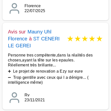
Florence
22/07/2025
Avis sur
Mauny Uhl
★
★
★
★
★
Florence
à
ST CENERI
LE GEREI
Personne tres compétente,dans la réalités des
choses,ayant la tête sur les epaules.
Réellement très brillante...
➕ Le projet de renovation a Ezy sur eure
➖ Trop gentille avec ceux qui l a dénigre... (
intelligence même)
Rv
23/11/2021