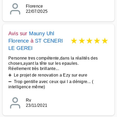
Florence
22/07/2025
Avis sur
Mauny Uhl
★
★
★
★
★
Florence
à
ST CENERI
LE GEREI
Personne tres compétente,dans la réalités des
choses,ayant la tête sur les epaules.
Réellement très brillante...
➕ Le projet de renovation a Ezy sur eure
➖ Trop gentille avec ceux qui l a dénigre... (
intelligence même)
Rv
23/11/2021