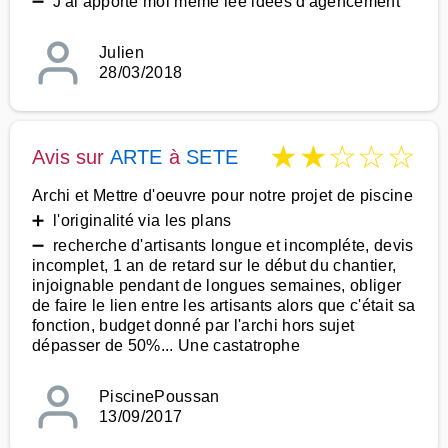
➖ J'ai apporté moi même lee idées d'agencement
Julien
28/03/2018
★
★
☆
☆
☆
Avis sur
ARTE
à
SETE
Archi et Mettre d'oeuvre pour notre projet de piscine
➕ l'originalité via les plans
➖ recherche d'artisants longue et incompléte, devis
incomplet, 1 an de retard sur le début du chantier,
injoignable pendant de longues semaines, obliger
de faire le lien entre les artisants alors que c'était sa
fonction, budget donné par l'archi hors sujet
dépasser de 50%... Une castatrophe
PiscinePoussan
13/09/2017