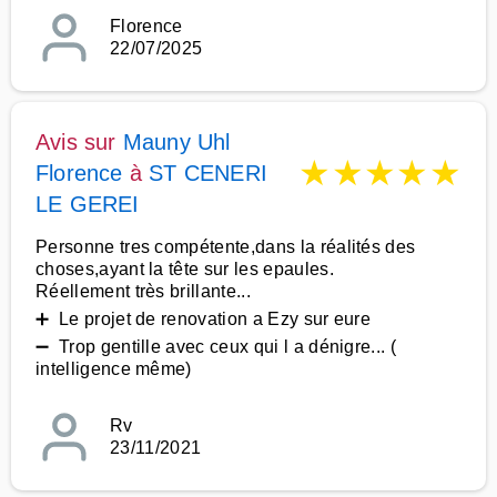
Florence
22/07/2025
Avis sur
Mauny Uhl
★
★
★
★
★
Florence
à
ST CENERI
LE GEREI
Personne tres compétente,dans la réalités des
choses,ayant la tête sur les epaules.
Réellement très brillante...
➕ Le projet de renovation a Ezy sur eure
➖ Trop gentille avec ceux qui l a dénigre... (
intelligence même)
Rv
23/11/2021