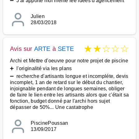
➖ J'ai apporté moi même lee idées d'agencement
Julien
28/03/2018
★
★
☆
☆
☆
Avis sur
ARTE
à
SETE
Archi et Mettre d'oeuvre pour notre projet de piscine
➕ l'originalité via les plans
➖ recherche d'artisants longue et incompléte, devis
incomplet, 1 an de retard sur le début du chantier,
injoignable pendant de longues semaines, obliger
de faire le lien entre les artisants alors que c'était sa
fonction, budget donné par l'archi hors sujet
dépasser de 50%... Une castatrophe
PiscinePoussan
13/09/2017