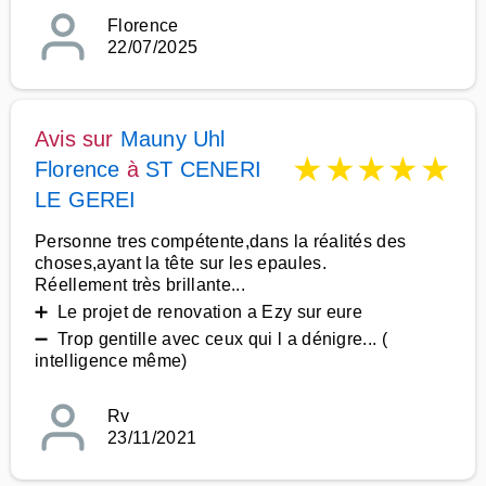
Florence
22/07/2025
Avis sur
Mauny Uhl
★
★
★
★
★
Florence
à
ST CENERI
LE GEREI
Personne tres compétente,dans la réalités des
choses,ayant la tête sur les epaules.
Réellement très brillante...
➕ Le projet de renovation a Ezy sur eure
➖ Trop gentille avec ceux qui l a dénigre... (
intelligence même)
Rv
23/11/2021