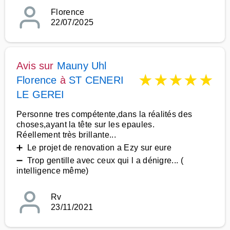
Florence
22/07/2025
Avis sur
Mauny Uhl
★
★
★
★
★
Florence
à
ST CENERI
LE GEREI
Personne tres compétente,dans la réalités des
choses,ayant la tête sur les epaules.
Réellement très brillante...
➕ Le projet de renovation a Ezy sur eure
➖ Trop gentille avec ceux qui l a dénigre... (
intelligence même)
Rv
23/11/2021