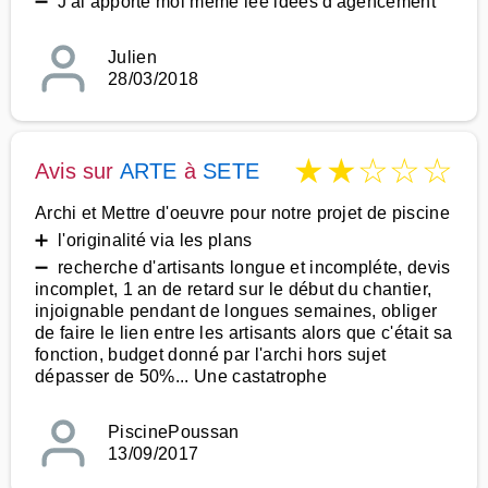
➖ J'ai apporté moi même lee idées d'agencement
Julien
28/03/2018
★
★
☆
☆
☆
Avis sur
ARTE
à
SETE
Archi et Mettre d'oeuvre pour notre projet de piscine
➕ l'originalité via les plans
➖ recherche d'artisants longue et incompléte, devis
incomplet, 1 an de retard sur le début du chantier,
injoignable pendant de longues semaines, obliger
de faire le lien entre les artisants alors que c'était sa
fonction, budget donné par l'archi hors sujet
dépasser de 50%... Une castatrophe
PiscinePoussan
13/09/2017