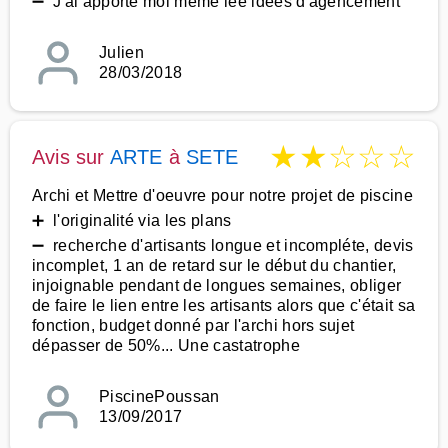
➖ J'ai apporté moi même lee idées d'agencement
Julien
28/03/2018
★
★
☆
☆
☆
Avis sur
ARTE
à
SETE
Archi et Mettre d'oeuvre pour notre projet de piscine
➕ l'originalité via les plans
➖ recherche d'artisants longue et incompléte, devis
incomplet, 1 an de retard sur le début du chantier,
injoignable pendant de longues semaines, obliger
de faire le lien entre les artisants alors que c'était sa
fonction, budget donné par l'archi hors sujet
dépasser de 50%... Une castatrophe
PiscinePoussan
13/09/2017