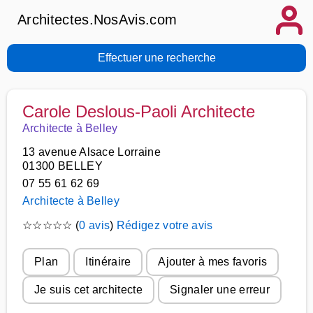
Architectes.NosAvis.com
Effectuer une recherche
Carole Deslous-Paoli Architecte
Architecte à Belley
13 avenue Alsace Lorraine
01300 BELLEY
07 55 61 62 69
Architecte à Belley
☆
☆
☆
☆
☆
(
0 avis
)
Rédigez votre avis
Plan
Itinéraire
Ajouter à mes favoris
Je suis cet architecte
Signaler une erreur