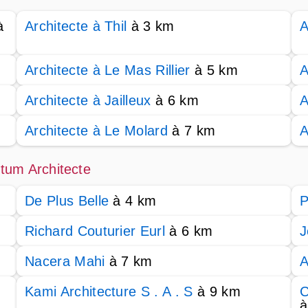
à
Architecte à Thil
à 3 km
A
Architecte à Le Mas Rillier
à 5 km
A
Architecte à Jailleux
à 6 km
A
Architecte à Le Molard
à 7 km
A
ntum Architecte
De Plus Belle
à 4 km
P
Richard Couturier Eurl
à 6 km
J
Nacera Mahi
à 7 km
A
Kami Architecture S . A . S
à 9 km
C
à