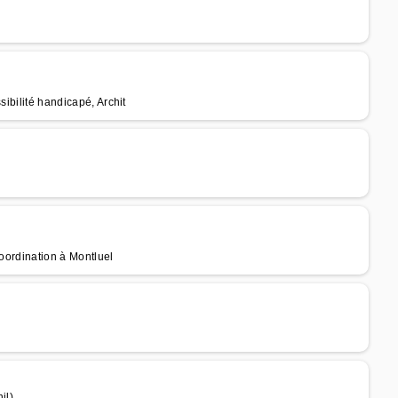
sibilité handicapé, Archit
Coordination à Montluel
il)