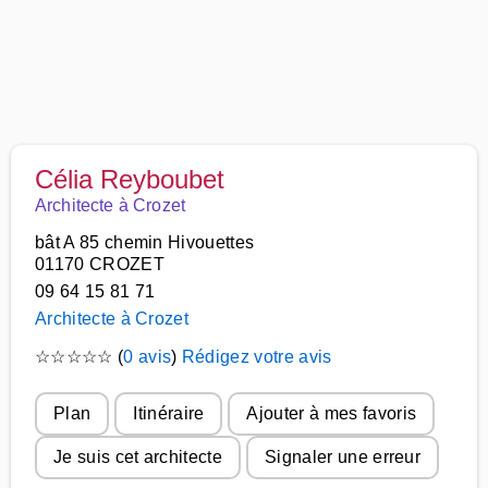
Célia Reyboubet
Architecte à Crozet
bât A 85 chemin Hivouettes
01170 CROZET
09 64 15 81 71
Architecte à Crozet
☆
☆
☆
☆
☆
(
0 avis
)
Rédigez votre avis
Plan
Itinéraire
Ajouter à mes favoris
Je suis cet architecte
Signaler une erreur