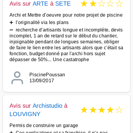
★
★
☆
☆
☆
Avis sur
ARTE
à
SETE
Archi et Mettre d'oeuvre pour notre projet de piscine
➕ l'originalité via les plans
➖ recherche d'artisants longue et incompléte, devis
incomplet, 1 an de retard sur le début du chantier,
injoignable pendant de longues semaines, obliger
de faire le lien entre les artisants alors que c'était sa
fonction, budget donné par l'archi hors sujet
dépasser de 50%... Une castatrophe
PiscinePoussan
13/09/2017
Avis sur
Archistudio
à
★
★
★
★
☆
LOUVIGNY
Permis de construire un garage
➕ Ces explications et sa franchise, il n'a pas