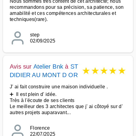
Nous sommes très content de cet architecte; nous
recommandons pour sa précision, sa patience, son
amabilité et ces compétences architecturales et
techniques(rare).
step
02/09/2025
Avis sur
Atelier Bnk
à
ST
★
★
★
★
★
DIDIER AU MONT D OR
J' ai fait construire une maison individuelle .
➕ Il est plein d' idée.
Très à l'écoute de ses clients
Le meilleur des 3 architectes que j' ai côtoyé sur d'
autres projets auparavant...
Florence
22/07/2025