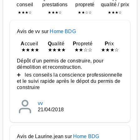
conseil
prestations
propreté
qualité / prix
★
★
★
☆
★
★
★
☆
★
★
☆
☆
★
★
★
☆
Avis de vv sur
Home BDG
A
ccueil
Q
ualité
P
ropreté
P
rix
★
★
★
★
★
★
★
★
★
★
☆
☆
★
★
★
☆
Dépôt d'un permis de construire, pour
démolition et reconstruction.
➕ les conseils la conscience professionnelle
et le suivi rapide après le dépot du permis de
construire
vv
21/04/2018
Avis de Laurine.jean sur
Home BDG