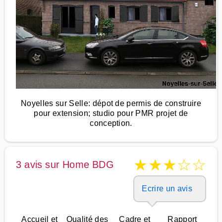
Noyelles sur Selle: dépot de permis de construire
pour extension; studio pour PMR projet de
conception.
★
★
★
☆
☆
3 avis sur Home BDG
Ecrire un avis
Accueil et
Qualité des
Cadre et
Rapport