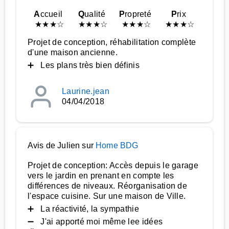
A
ccueil
Q
ualité
P
ropreté
P
rix
★
★
★
☆
★
★
★
☆
★
★
★
☆
★
★
★
☆
Projet de conception, réhabilitation complète
d'une maison ancienne.
➕ Les plans très bien définis
Laurine.jean
04/04/2018
Avis de Julien sur
Home BDG
Projet de conception: Accès depuis le garage
vers le jardin en prenant en compte les
différences de niveaux. Réorganisation de
l'espace cuisine. Sur une maison de Ville.
➕ La réactivité, la sympathie
➖ J'ai apporté moi même lee idées