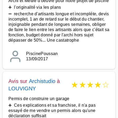
Archi et Mettre d'oeuvre pour notre projet de piscine
➕ l'originalité via les plans
➖ recherche d'artisants longue et incompléte, devis
incomplet, 1 an de retard sur le début du chantier,
injoignable pendant de longues semaines, obliger
de faire le lien entre les artisants alors que c'était sa
fonction, budget donné par l'archi hors sujet
dépasser de 50%... Une castatrophe
PiscinePoussan
13/09/2017
Avis sur
Archistudio
à
★
★
★
★
☆
LOUVIGNY
Permis de construire un garage
➕ Ces explications et sa franchise, il n'a pas
essayé de me vendre un permis alors qu'une
déclaration suffisait