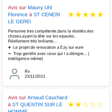
Avis sur
Mauny Uhl
★
★
★
★
★
Florence
à
ST CENERI
LE GEREI
Personne tres compétente,dans la réalités des
choses,ayant la tête sur les epaules.
Réellement très brillante...
➕ Le projet de renovation a Ezy sur eure
➖ Trop gentille avec ceux qui l a dénigre... (
intelligence même)
Rv
23/11/2021
Avis sur
Arnaud Cauchard
★
★
☆
☆
☆
à
ST QUENTIN SUR LE
HOMME