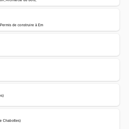
on, Architecte du bois,
, Permis de construire à Em
es)
e Chabottes)