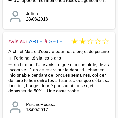
➖ J'ai apporté moi même lee idées d'agencement
Julien
28/03/2018
★
★
☆
☆
☆
Avis sur
ARTE
à
SETE
Archi et Mettre d'oeuvre pour notre projet de piscine
➕ l'originalité via les plans
➖ recherche d'artisants longue et incompléte, devis
incomplet, 1 an de retard sur le début du chantier,
injoignable pendant de longues semaines, obliger
de faire le lien entre les artisants alors que c'était sa
fonction, budget donné par l'archi hors sujet
dépasser de 50%... Une castatrophe
PiscinePoussan
13/09/2017