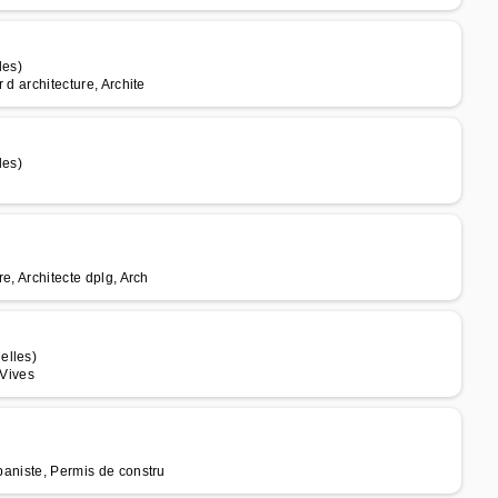
les)
 d architecture, Archite
les)
re, Architecte dplg, Arch
elles)
 Vives
rbaniste, Permis de constru