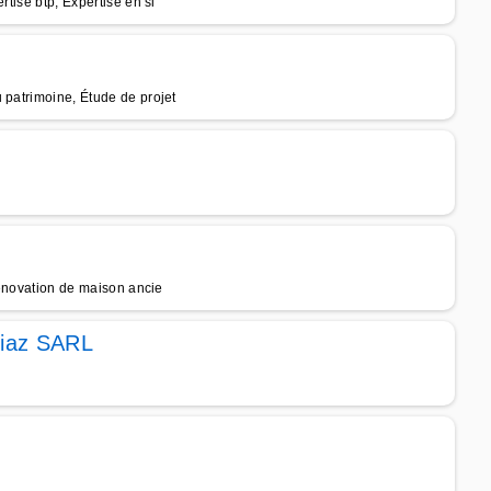
rtise btp, Expertise en si
 patrimoine, Étude de projet
 rénovation de maison ancie
Diaz SARL