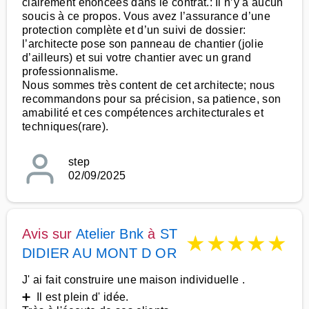
clairement énoncées dans le contrat.: Il n’y a aucun
soucis à ce propos. Vous avez l’assurance d’une
protection complète et d’un suivi de dossier:
l’architecte pose son panneau de chantier (jolie
d’ailleurs) et sui votre chantier avec un grand
professionnalisme.
Nous sommes très content de cet architecte; nous
recommandons pour sa précision, sa patience, son
amabilité et ces compétences architecturales et
techniques(rare).
step
02/09/2025
Avis sur
Atelier Bnk
à
ST
★
★
★
★
★
DIDIER AU MONT D OR
J' ai fait construire une maison individuelle .
➕ Il est plein d' idée.