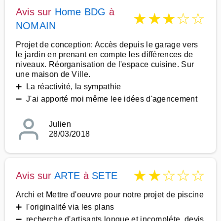
Avis sur
Home BDG
à
★
★
★
☆
☆
NOMAIN
Projet de conception: Accès depuis le garage vers
le jardin en prenant en compte les différences de
niveaux. Réorganisation de l'espace cuisine. Sur
une maison de Ville.
➕ La réactivité, la sympathie
➖ J'ai apporté moi même lee idées d'agencement
Julien
28/03/2018
★
★
☆
☆
☆
Avis sur
ARTE
à
SETE
Archi et Mettre d'oeuvre pour notre projet de piscine
➕ l'originalité via les plans
➖ recherche d'artisants longue et incompléte, devis