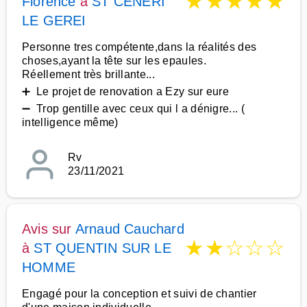
★
★
★
★
★
Florence
à
ST CENERI
LE GEREI
Personne tres compétente,dans la réalités des
choses,ayant la tête sur les epaules.
Réellement très brillante...
➕ Le projet de renovation a Ezy sur eure
➖ Trop gentille avec ceux qui l a dénigre... (
intelligence même)
Rv
23/11/2021
Avis sur
Arnaud Cauchard
★
★
☆
☆
☆
à
ST QUENTIN SUR LE
HOMME
Engagé pour la conception et suivi de chantier