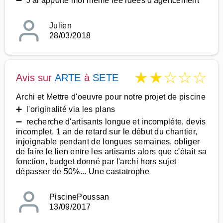
➖ J'ai apporté moi même lee idées d'agencement
Julien
28/03/2018
★
★
☆
☆
☆
Avis sur
ARTE
à
SETE
Archi et Mettre d'oeuvre pour notre projet de piscine
➕ l'originalité via les plans
➖ recherche d'artisants longue et incompléte, devis
incomplet, 1 an de retard sur le début du chantier,
injoignable pendant de longues semaines, obliger
de faire le lien entre les artisants alors que c'était sa
fonction, budget donné par l'archi hors sujet
dépasser de 50%... Une castatrophe
PiscinePoussan
13/09/2017