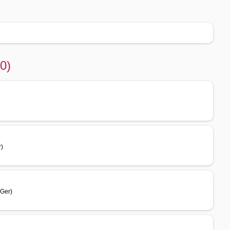
0)
e
r)
 Ger)