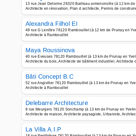
13 rue Jean Delorme 28320 Bailleau armenonville (à 12 km de
Architecte en rénovation, Plan d architecte, Permis de construir
Alexandra Filhol EI
49 rue G Lenôtre 78120 Rambouillet (à 12 km de Prunay en Yve
Architecte à Rambouillet
Maya Roussinova
40 rue Eveuses 78120 Rambouillet (à 13 km de Prunay en Yvel
Architecte du bois, Architecte de bâtiment industriel, Architecte
Bâti Concept B.C
52 rue Angiviller 78120 Rambouillet (à 13 km de Prunay en Yve
Architecte à Rambouillet
Delebarre Architecture
8 rue Meurgers 78120 Sonchamp (à 13 km de Prunay en Yvelin
Architecte de maison, Architecte paysagiste, Urbaniste, Archit
La Villa A.I.P
18 rue Penthièvre 78120 Rambouillet (à 13 km de Prunay en Yv