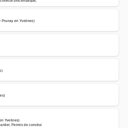
rchitecte bioclimatique,
e Prunay en Yvelines)
s)
es)
en Yvelines)
antier, Permis de construi