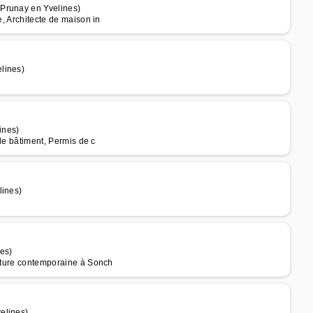
 Prunay en Yvelines)
e, Architecte de maison in
lines)
ines)
 de bâtiment, Permis de c
lines)
es)
ecture contemporaine à Sonch
elines)