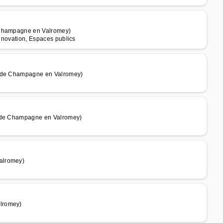
e Champagne en Valromey)
Rénovation, Espaces publics
m de Champagne en Valromey)
m de Champagne en Valromey)
alromey)
lromey)