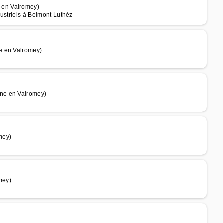
 en Valromey)
dustriels à Belmont Luthéz
e en Valromey)
ne en Valromey)
mey)
mey)