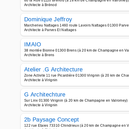
60 la Rue 01110 Brenod (à 18 km de Champagne en Valromey)
Architecte à Brénod
Dominique Jeffroy
Marcherieu Nattages 1460 route Lavoirs Nattages 01300 Parv
Architecte à Parves Et Nattages
IMAIO
38 montée Bionne 01300 Brens (à 20 km de Champagne en Va
Architecte à Brens
Atelier .G Architecture
Zone Activite 11 rue Picardière 01300 Virignin (à 20 km de C
Architecte à Virignin
G Architechture
Sur Linx 01300 Virignin (à 20 km de Champagne en Valromey)
Architecte à Virignin
2b Paysage Concept
122 rue Etaies 73310 Chindrieux (à 20 km de Champagne en V