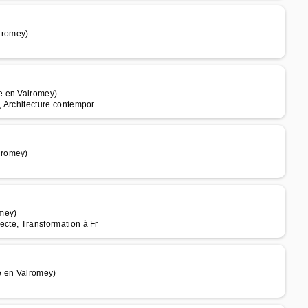
lromey)
e en Valromey)
t, Architecture contempor
lromey)
mey)
tecte, Transformation à Fr
e en Valromey)