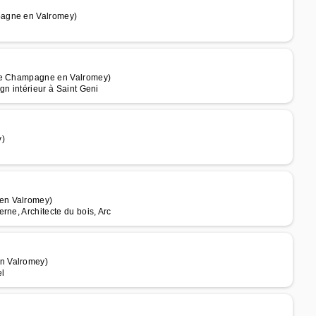
pagne en Valromey)
 de Champagne en Valromey)
gn intérieur à Saint Geni
y)
en Valromey)
rne, Architecte du bois, Arc
n Valromey)
el