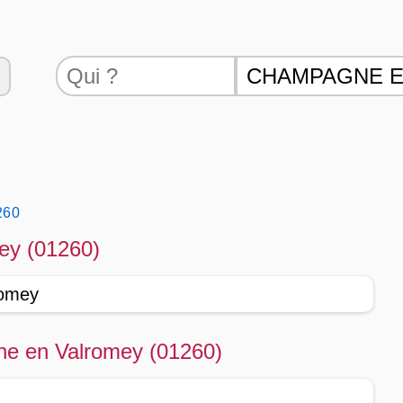
260
ey (01260)
romey
ne en Valromey (01260)