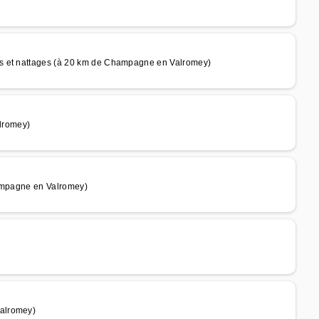
es et nattages (à 20 km de Champagne en Valromey)
lromey)
hampagne en Valromey)
alromey)