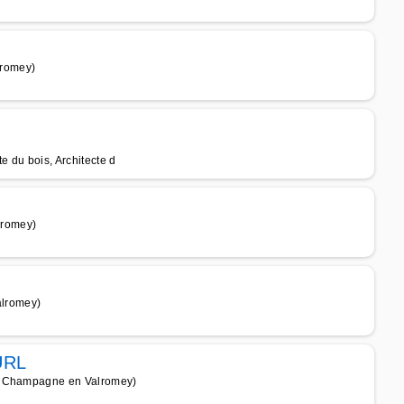
lromey)
te du bois, Architecte d
lromey)
lromey)
EURL
de Champagne en Valromey)