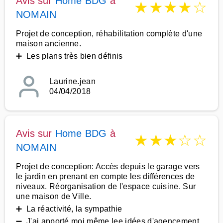
Avis sur
Home BDG
à
★
★
★
★
☆
NOMAIN
Projet de conception, réhabilitation complète d'une
maison ancienne.
➕ Les plans très bien définis
Laurine.jean
04/04/2018
Avis sur
Home BDG
à
★
★
★
☆
☆
NOMAIN
Projet de conception: Accès depuis le garage vers
le jardin en prenant en compte les différences de
niveaux. Réorganisation de l'espace cuisine. Sur
une maison de Ville.
➕ La réactivité, la sympathie
➖ J'ai apporté moi même lee idées d'agencement