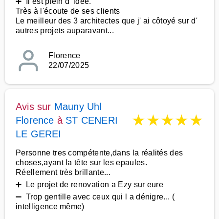
➕ Il est plein d' idée.
Très à l'écoute de ses clients
Le meilleur des 3 architectes que j' ai côtoyé sur d'
autres projets auparavant...
Florence
22/07/2025
Avis sur
Mauny Uhl
★
★
★
★
★
Florence
à
ST CENERI
LE GEREI
Personne tres compétente,dans la réalités des
choses,ayant la tête sur les epaules.
Réellement très brillante...
➕ Le projet de renovation a Ezy sur eure
➖ Trop gentille avec ceux qui l a dénigre... (
intelligence même)