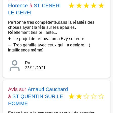
★
★
★
★
★
Florence
à
ST CENERI
LE GEREI
Personne tres compétente,dans la réalités des
choses,ayant la tête sur les epaules.
Réellement très brillante...
➕ Le projet de renovation a Ezy sur eure
➖ Trop gentille avec ceux qui l a dénigre... (
intelligence même)
Rv
23/11/2021
Avis sur
Arnaud Cauchard
★
★
☆
☆
☆
à
ST QUENTIN SUR LE
HOMME