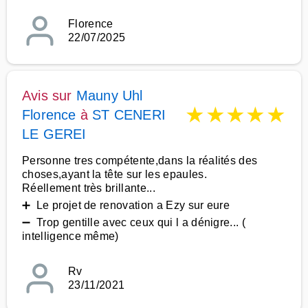
Florence
22/07/2025
Avis sur
Mauny Uhl
★
★
★
★
★
Florence
à
ST CENERI
LE GEREI
Personne tres compétente,dans la réalités des
choses,ayant la tête sur les epaules.
Réellement très brillante...
➕ Le projet de renovation a Ezy sur eure
➖ Trop gentille avec ceux qui l a dénigre... (
intelligence même)
Rv
23/11/2021