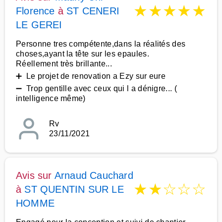
★
★
★
★
★
Florence
à
ST CENERI
LE GEREI
Personne tres compétente,dans la réalités des
choses,ayant la tête sur les epaules.
Réellement très brillante...
➕ Le projet de renovation a Ezy sur eure
➖ Trop gentille avec ceux qui l a dénigre... (
intelligence même)
Rv
23/11/2021
Avis sur
Arnaud Cauchard
★
★
☆
☆
☆
à
ST QUENTIN SUR LE
HOMME