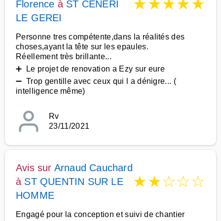
★
★
★
★
★
Florence
à
ST CENERI
LE GEREI
Personne tres compétente,dans la réalités des
choses,ayant la tête sur les epaules.
Réellement très brillante...
➕ Le projet de renovation a Ezy sur eure
➖ Trop gentille avec ceux qui l a dénigre... (
intelligence même)
Rv
23/11/2021
Avis sur
Arnaud Cauchard
★
★
☆
☆
☆
à
ST QUENTIN SUR LE
HOMME
Engagé pour la conception et suivi de chantier