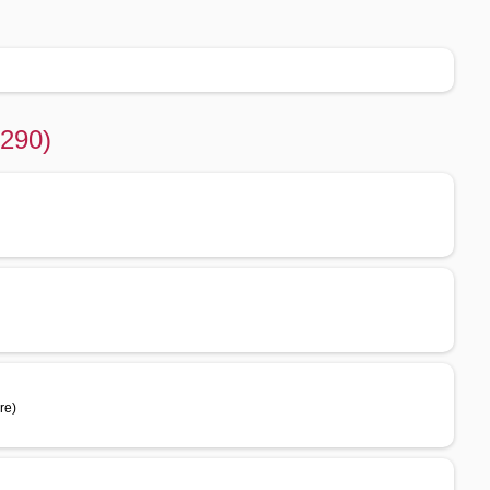
9290)
re)