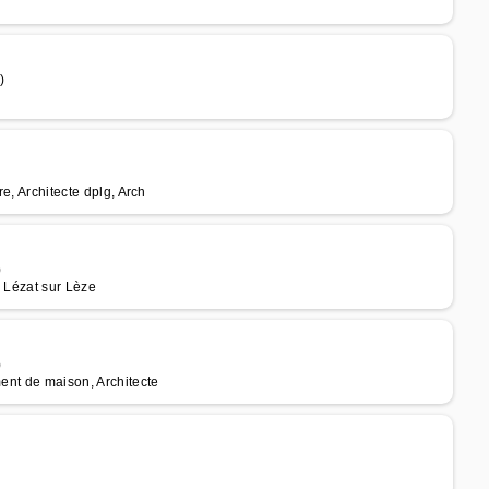
)
re, Architecte dplg, Arch
)
à Lézat sur Lèze
)
ment de maison, Architecte