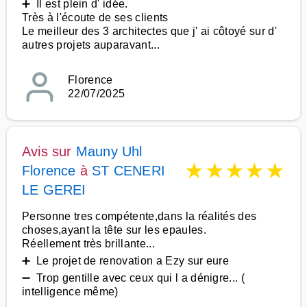
➕ Il est plein d' idée.
Très à l'écoute de ses clients
Le meilleur des 3 architectes que j' ai côtoyé sur d'
autres projets auparavant...
Florence
22/07/2025
Avis sur
Mauny Uhl
★
★
★
★
★
Florence
à
ST CENERI
LE GEREI
Personne tres compétente,dans la réalités des
choses,ayant la tête sur les epaules.
Réellement très brillante...
➕ Le projet de renovation a Ezy sur eure
➖ Trop gentille avec ceux qui l a dénigre... (
intelligence même)