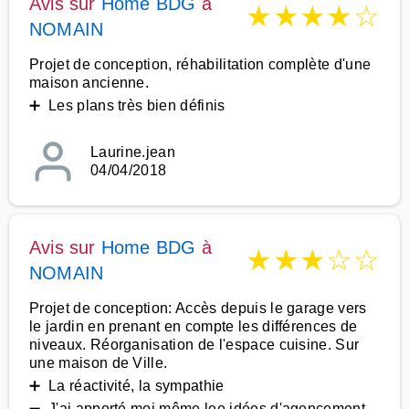
Avis sur
Home BDG
à
★
★
★
★
☆
NOMAIN
Projet de conception, réhabilitation complète d'une
maison ancienne.
➕ Les plans très bien définis
Laurine.jean
04/04/2018
Avis sur
Home BDG
à
★
★
★
☆
☆
NOMAIN
Projet de conception: Accès depuis le garage vers
le jardin en prenant en compte les différences de
niveaux. Réorganisation de l'espace cuisine. Sur
une maison de Ville.
➕ La réactivité, la sympathie
➖ J'ai apporté moi même lee idées d'agencement