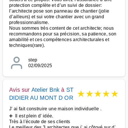
protection complète et d’un suivi de dossier:
l’architecte pose son panneau de chantier (jolie
d’ailleurs) et sui votre chantier avec un grand
professionnalisme.
Nous sommes très content de cet architecte; nous
recommandons pour sa précision, sa patience, son
amabilité et ces compétences architecturales et
techniques(rare).
step
02/09/2025
Avis sur
Atelier Bnk
à
ST
★
★
★
★
★
DIDIER AU MONT D OR
J' ai fait construire une maison individuelle .
➕ Il est plein d' idée.
Très à l'écoute de ses clients
Le meilleur des 3 architectes que j' ai côtoyé sur d'