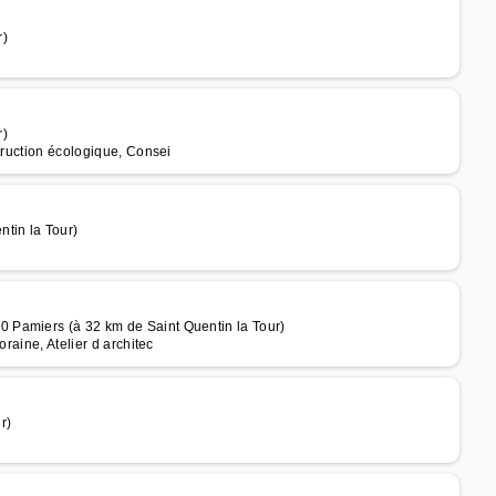
r)
r)
truction écologique, Consei
tin la Tour)
 Pamiers (à 32 km de Saint Quentin la Tour)
raine, Atelier d architec
r)