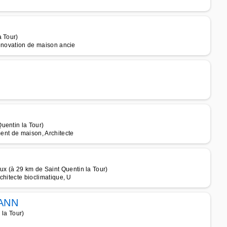
a Tour)
 rénovation de maison ancie
uentin la Tour)
ment de maison, Architecte
x (à 29 km de Saint Quentin la Tour)
rchitecte bioclimatique, U
CANN
 la Tour)